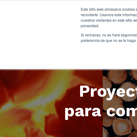
Este sitio web almacena cookies e
recordarte. Usamos esta informaci
nuestros visitantes en este sitio
privacidad.
Si rechazas, no se hará seguimien
preferencia de que no se te haga
Proyec
para com