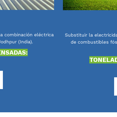
la combinación eléctrica
Substituir la electrici
odhpur (India).
de combustibles fósi
ENSADAS:
TONELAD