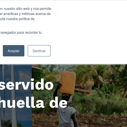
on nuestro sitio web y nos permite
r analíticas y métricas acerca de
lta nuestra política de
 navegador para recordar tu
Aceptar
Declinar
servido
huella de